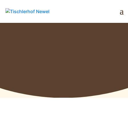
AUFLAGEN
TISCHLERHOF NEWEL
7
RELAX® Matratzenauflagen aus Zirbe, Tencel,
Baumwolle, Schafschurwolle